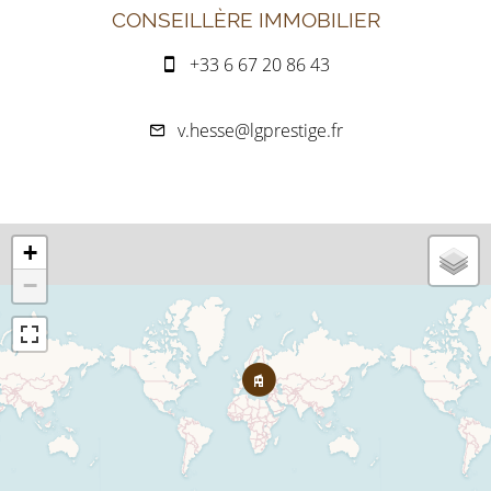
CONSEILLÈRE IMMOBILIER
+33 6 67 20 86 43
v.hesse@lgprestige.fr
+
−