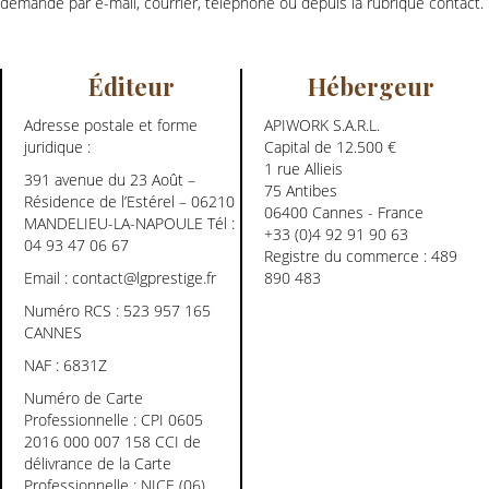
demande par e-mail, courrier, téléphone ou depuis la rubrique contact.
Éditeur
Hébergeur
Adresse postale et forme
APIWORK S.A.R.L.
juridique :
Capital de 12.500 €
1 rue Allieis
391 avenue du 23 Août –
75 Antibes
Résidence de l’Estérel – 06210
06400 Cannes - France
MANDELIEU-LA-NAPOULE Tél :
+33 (0)4 92 91 90 63
04 93 47 06 67
Registre du commerce : 489
Email :
contact@lgprestige.fr
890 483
Numéro RCS : 523 957 165
CANNES
NAF : 6831Z
Numéro de Carte
Professionnelle : CPI 0605
2016 000 007 158 CCI de
délivrance de la Carte
Professionnelle : NICE (06)