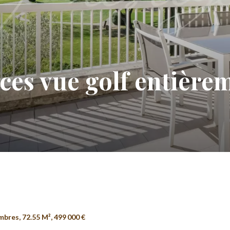
ces vue golf entière
res, 72.55 M², 499 000 €