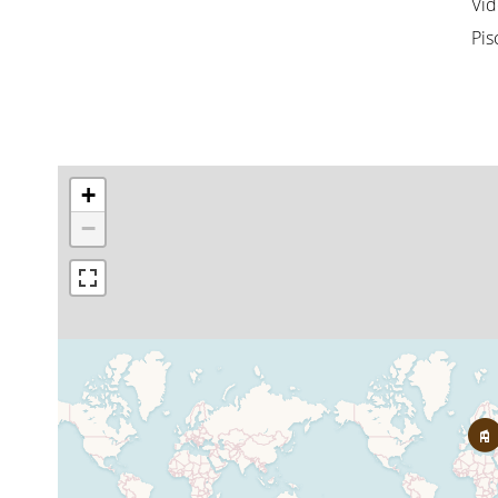
Vid
Pis
+
−