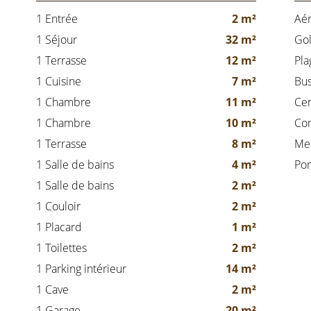
1 Entrée
2 m²
Aér
1 Séjour
32 m²
Gol
1 Terrasse
12 m²
Pla
1 Cuisine
7 m²
Bu
1 Chambre
11 m²
Cen
1 Chambre
10 m²
Co
1 Terrasse
8 m²
Me
1 Salle de bains
4 m²
Por
1 Salle de bains
2 m²
1 Couloir
2 m²
1 Placard
1 m²
1 Toilettes
2 m²
1 Parking intérieur
14 m²
1 Cave
2 m²
1 Garage
20 m²