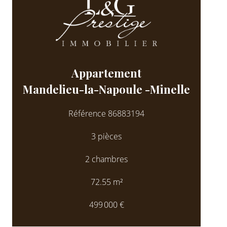
Appartement
Mandelieu-la-Napoule -Minelle
Référence
86883194
3 pièces
2 chambres
72.55
m²
499 000 €