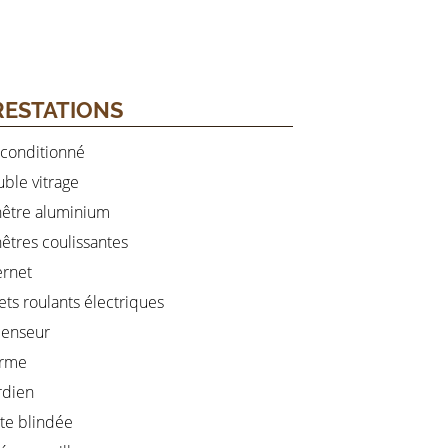
RESTATIONS
 conditionné
ble vitrage
être aluminium
êtres coulissantes
ernet
ets roulants électriques
censeur
arme
rdien
te blindée