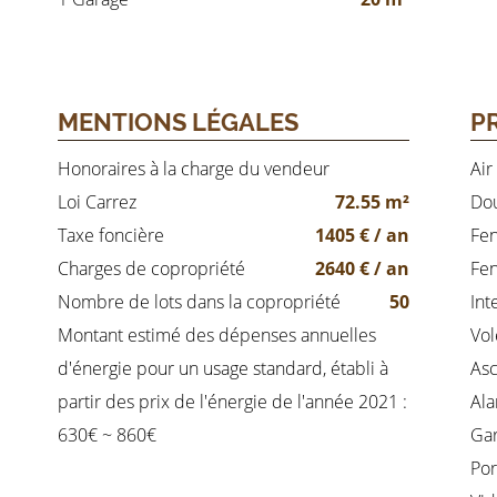
MENTIONS LÉGALES
P
Honoraires à la charge du vendeur
Air
Loi Carrez
72.55 m²
Dou
Taxe foncière
1405 € / an
Fen
Charges de copropriété
2640 € / an
Fen
Nombre de lots dans la copropriété
50
Int
Montant estimé des dépenses annuelles
Vol
d'énergie pour un usage standard, établi à
As
partir des prix de l'énergie de l'année 2021 :
Al
630€ ~ 860€
Ga
Por