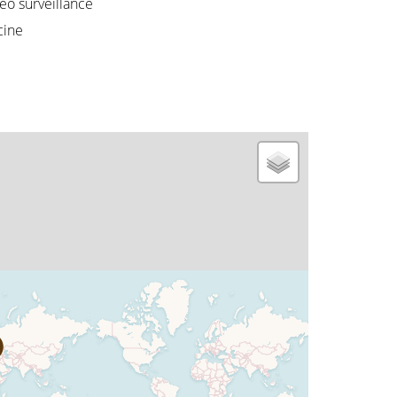
éo surveillance
cine