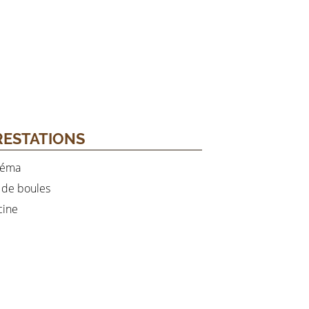
RESTATIONS
néma
 de boules
cine