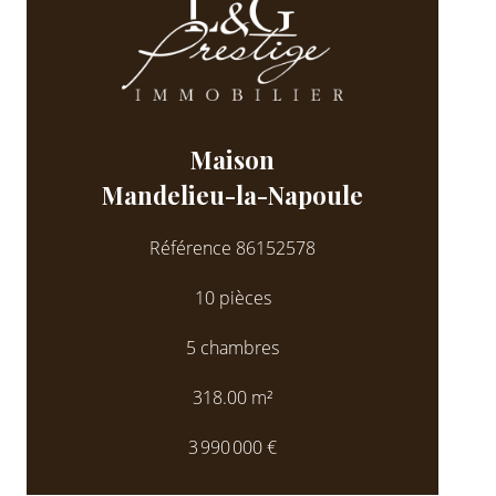
Maison
Mandelieu-la-Napoule
Référence
86152578
10 pièces
5 chambres
318.00
m²
3 990 000 €