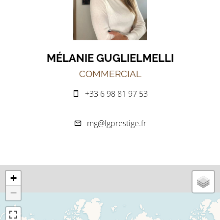
MÉLANIE GUGLIELMELLI
COMMERCIAL
+33 6 98 81 97 53
mg@lgprestige.fr
+
−