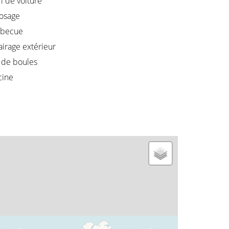
i de voiture
osage
rbecue
airage extérieur
 de boules
cine