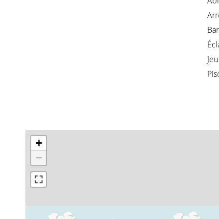
Abr
Arr
Ba
Écl
Jeu
Pis
+
−