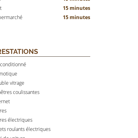
t
15 minutes
permarché
15 minutes
RESTATIONS
 conditionné
motique
ble vitrage
êtres coulissantes
ernet
res
res électriques
ets roulants électriques