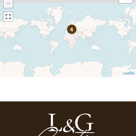
−
Leaflet