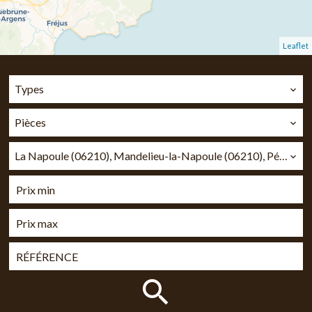
Leaflet
Types
Pièces
La Napoule (06210), Mandelieu-la-Napoule (06210), Pégomas (06580), Tanneron (83440)