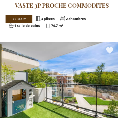
VASTE 3P PROCHE COMMODITES
330 000 €
3 pièces
2 chambres
1 salle de bains
74.7 m²