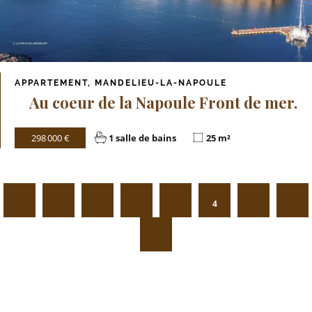
APPARTEMENT, MANDELIEU-LA-NAPOULE
Au coeur de la Napoule Front de mer.
298 000 €
1 salle de bains
25 m²
1
2
3
4
5