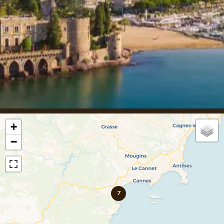
+
−
7