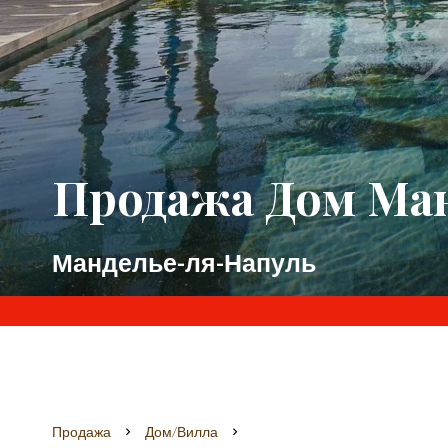
Продажа Дом Ма
Манделье-ля-Напуль
Продажа
Дом/вилла