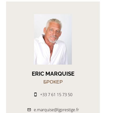
ERIC MARQUISE
БРОКЕР
+33 7 61 15 73 50
e.marquise@lgprestige.fr