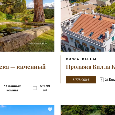
ВИЛЛА, КАННЫ
века — каменный
Продажа Вилла 
5 775 000 €
24 Ко
11 ванных
639.99
комнат
м²