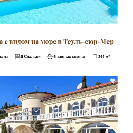
Р
а с видом на море в Теуль-сюр-Мер
наты
5 Спальни
6 ванных комнат
261 м²