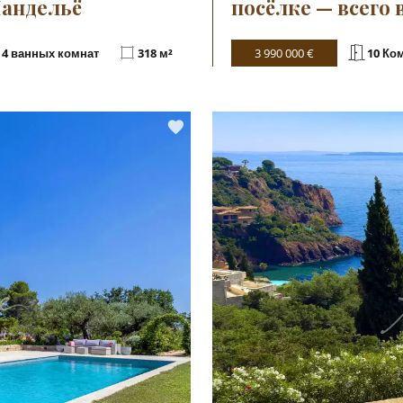
Мандельё
посёлке — всего 
4 ванных комнат
318 м²
3 990 000 €
10 Ко