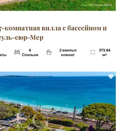
Р
7-комнатная вилла с бассейном и
Теуль-сюр-Мер
6
2 ванных
373.84
аты
Спальни
комнат
м²