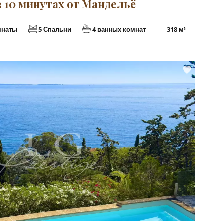
в 10 минутах от Мандельё
мнаты
5 Спальни
4 ванных комнат
318 м²