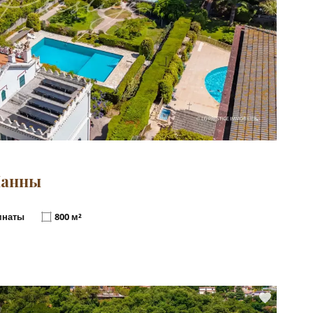
Канны
мнаты
800 м²