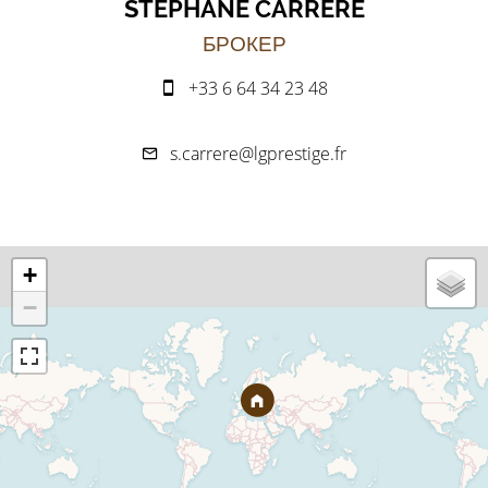
STÉPHANE CARRÈRE
БРОКЕР
+33 6 64 34 23 48
s.carrere@lgprestige.fr
+
−