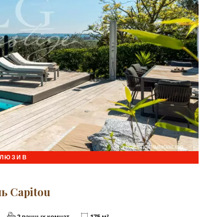
КЛЮЗИВ
ь Capitou
2 ванных комнат
175 м²