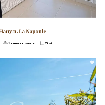
апуль La Napoule
1 ванная комната
35 м²