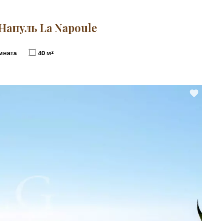
апуль La Napoule
мната
40 м²