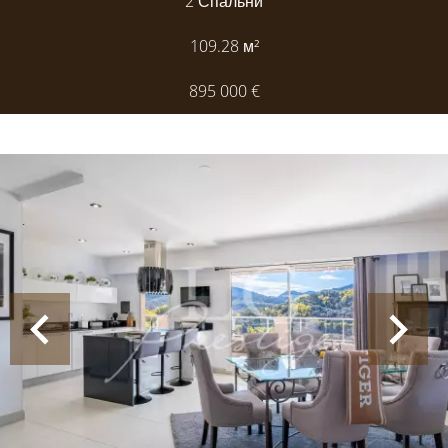
2 Спальни
109.28
м²
895 000 €