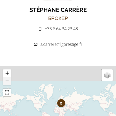
STÉPHANE CARRÈRE
БРОКЕР
+33 6 64 34 23 48
s.carrere@lgprestige.fr
+
−